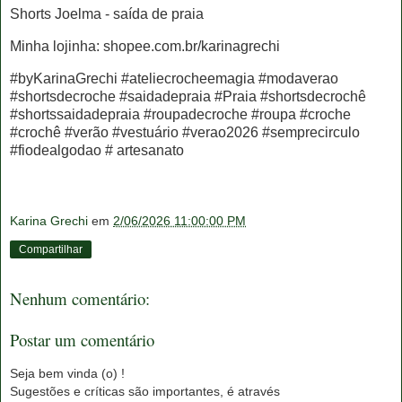
Shorts Joelma - saída de praia
Minha lojinha: shopee.com.br/karinagrechi
#byKarinaGrechi #ateliecrocheemagia #modaverao
#shortsdecroche #saidadepraia #Praia #shortsdecrochê
#shortssaidadepraia #roupadecroche #roupa #croche
#crochê #verão #vestuário #verao2026 #semprecirculo
#fiodealgodao # artesanato
Karina Grechi
em
2/06/2026 11:00:00 PM
Compartilhar
Nenhum comentário:
Postar um comentário
Seja bem vinda (o) !
Sugestões e críticas são importantes, é através